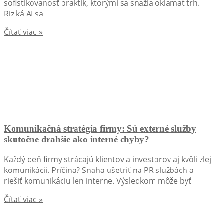
sofistikovanosť praktik, ktorými sa snažia oklamať trh.
Riziká AI sa
Čítať viac »
Komunikačná stratégia firmy: Sú externé služby
skutočne drahšie ako interné chyby?
Každý deň firmy strácajú klientov a investorov aj kvôli zlej
komunikácii. Príčina? Snaha ušetriť na PR službách a
riešiť komunikáciu len interne. Výsledkom môže byť
Čítať viac »