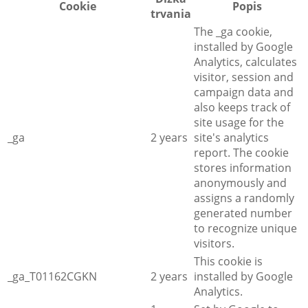
Cookie
Popis
trvania
The _ga cookie,
installed by Google
Analytics, calculates
visitor, session and
campaign data and
also keeps track of
site usage for the
_ga
2 years
site's analytics
report. The cookie
stores information
anonymously and
assigns a randomly
generated number
to recognize unique
visitors.
This cookie is
_ga_T01162CGKN
2 years
installed by Google
Analytics.