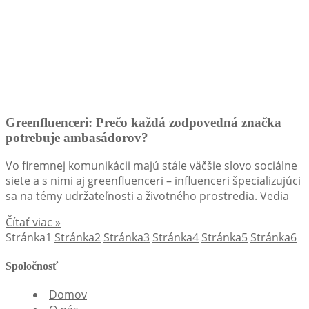
Greenfluenceri: Prečo každá zodpovedná značka
potrebuje ambasádorov?
Vo firemnej komunikácii majú stále väčšie slovo sociálne
siete a s nimi aj greenfluenceri – influenceri špecializujúci
sa na témy udržateľnosti a životného prostredia. Vedia
Čítať viac »
Stránka
1
Stránka
2
Stránka
3
Stránka
4
Stránka
5
Stránka
6
Spoločnosť
Domov