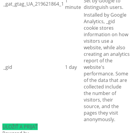
1
Set by Google to
_gat_gtag_UA_219621864_1
minute
distinguish users.
Installed by Google
Analytics, _gid
cookie stores
information on how
visitors use a
website, while also
creating an analytics
report of the
_gid
1 day
website's
performance. Some
of the data that are
collected include
the number of
visitors, their
source, and the
pages they visit
anonymously.
ULOŽIŤ A PRIJAŤ