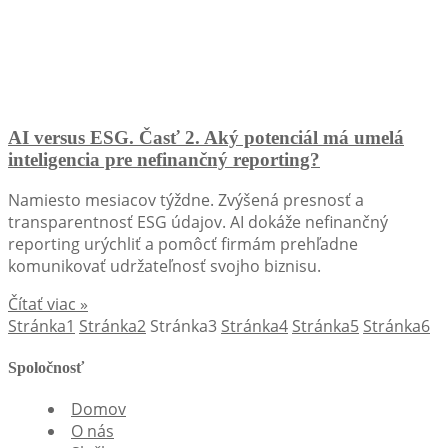
AI versus ESG. Časť 2. Aký potenciál má umelá
inteligencia pre nefinančný reporting?
Namiesto mesiacov týždne. Zvýšená presnosť a
transparentnosť ESG údajov. AI dokáže nefinančný
reporting urýchliť a pomôcť firmám prehľadne
komunikovať udržateľnosť svojho biznisu.
Čítať viac »
Stránka
1
Stránka
2
Stránka
3
Stránka
4
Stránka
5
Stránka
6
Spoločnosť
Domov
O nás