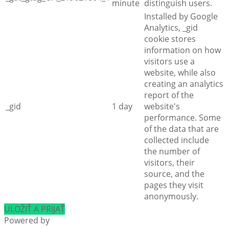
minute
distinguish users.
Installed by Google
Analytics, _gid
cookie stores
information on how
visitors use a
website, while also
creating an analytics
report of the
_gid
1 day
website's
performance. Some
of the data that are
collected include
the number of
visitors, their
source, and the
pages they visit
anonymously.
ULOŽIŤ A PRIJAŤ
Powered by