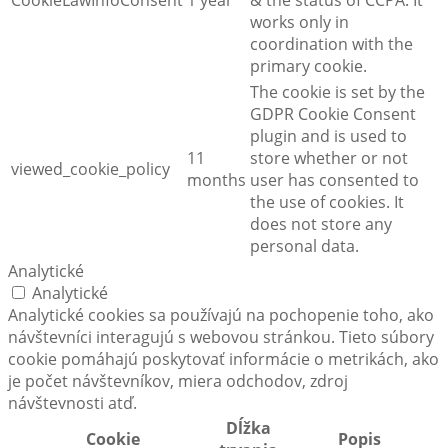
CookieLawInfoConsent
1 year
& the status of CCPA. It
works only in
coordination with the
primary cookie.
The cookie is set by the
GDPR Cookie Consent
plugin and is used to
11
store whether or not
viewed_cookie_policy
months
user has consented to
the use of cookies. It
does not store any
personal data.
Analytické
Analytické
Analytické cookies sa používajú na pochopenie toho, ako
návštevníci interagujú s webovou stránkou. Tieto súbory
cookie pomáhajú poskytovať informácie o metrikách, ako
je počet návštevníkov, miera odchodov, zdroj
návštevnosti atď.
Dĺžka
Cookie
Popis