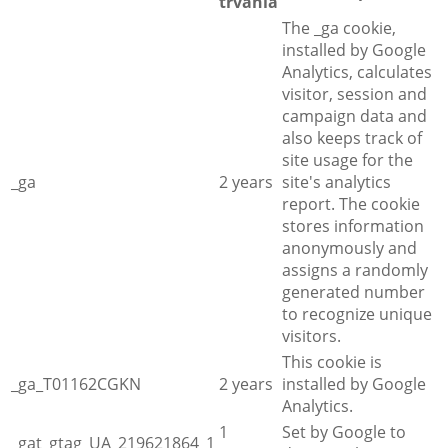
trvania
The _ga cookie,
installed by Google
Analytics, calculates
visitor, session and
campaign data and
also keeps track of
site usage for the
_ga
2 years
site's analytics
report. The cookie
stores information
anonymously and
assigns a randomly
generated number
to recognize unique
visitors.
This cookie is
_ga_T01162CGKN
2 years
installed by Google
Analytics.
1
Set by Google to
_gat_gtag_UA_219621864_1