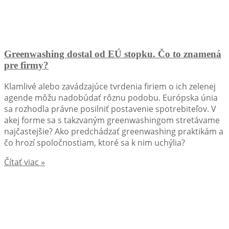
Greenwashing dostal od EÚ stopku. Čo to znamená
pre firmy?
Klamlivé alebo zavádzajúce tvrdenia firiem o ich zelenej
agende môžu nadobúdať rôznu podobu. Európska únia
sa rozhodla právne posilniť postavenie spotrebiteľov. V
akej forme sa s takzvaným greenwashingom stretávame
najčastejšie? Ako predchádzať greenwashing praktikám a
čo hrozí spoločnostiam, ktoré sa k nim uchýlia?
Čítať viac »