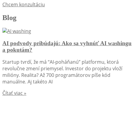
Chcem konzultáciu
Blog
AI podvody pribúdajú: Ako sa vyhnúť AI washingu
a pokutám?
Startup tvrdí, že má “AI-poháňanú” platformu, ktorá
revolučne zmení priemysel. Investor do projektu vloží
milióny. Realita? Až 700 programátorov píše kód
manuálne. Aj takéto AI
Čítať viac »