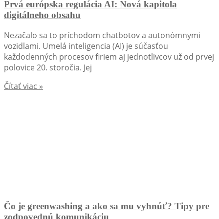
Prvá európska regulácia AI: Nová kapitola
digitálneho obsahu
Nezačalo sa to príchodom chatbotov a autonómnymi
vozidlami. Umelá inteligencia (AI) je súčasťou
každodenných procesov firiem aj jednotlivcov už od prvej
polovice 20. storočia. Jej
Čítať viac »
Čo je greenwashing a ako sa mu vyhnúť? Tipy pre
zodpovednú komunikáciu