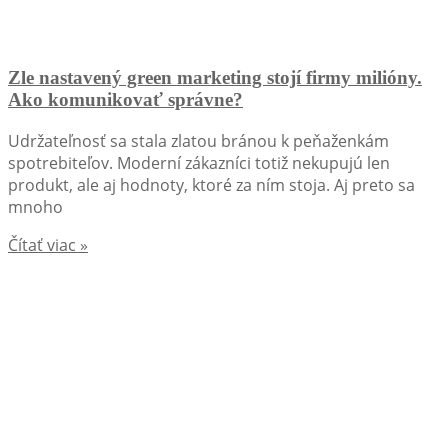
Zle nastavený green marketing stojí firmy milióny.
Ako komunikovať správne?
Udržateľnosť sa stala zlatou bránou k peňaženkám
spotrebiteľov. Moderní zákazníci totiž nekupujú len
produkt, ale aj hodnoty, ktoré za ním stoja. Aj preto sa
mnoho
Čítať viac »