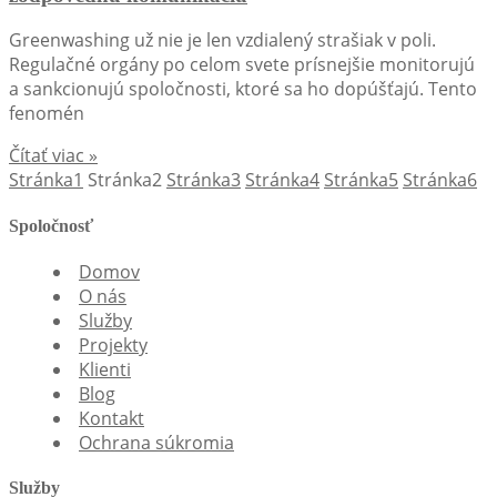
Greenwashing už nie je len vzdialený strašiak v poli.
Regulačné orgány po celom svete prísnejšie monitorujú
a sankcionujú spoločnosti, ktoré sa ho dopúšťajú. Tento
fenomén
Čítať viac »
Stránka
1
Stránka
2
Stránka
3
Stránka
4
Stránka
5
Stránka
6
Spoločnosť
Domov
O nás
Služby
Projekty
Klienti
Blog
Kontakt
Ochrana súkromia
Služby