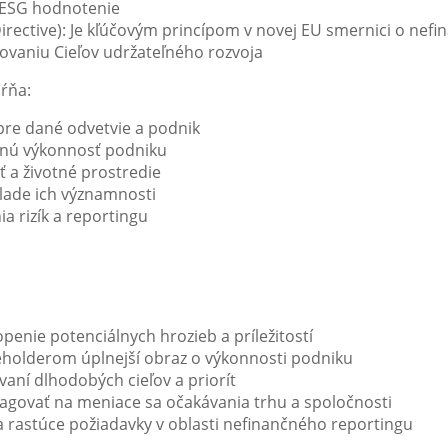
é ESG hodnotenie
Directive): Je kľúčovým princípom v novej EU smernici o ne
hovaniu Cieľov udržateľného rozvoja
ŕňa:
 pre dané odvetvie a podnik
nčnú výkonnosť podniku
 a životné prostredie
klade ich významnosti
ia rizík a reportingu
enie potenciálnych hrozieb a príležitostí
eholderom úplnejší obraz o výkonnosti podniku
vaní dlhodobých cieľov a priorít
eagovať na meniace sa očakávania trhu a spoločnosti
 rastúce požiadavky v oblasti nefinančného reportingu