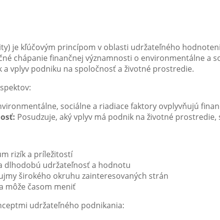
ity) je kľúčovým princípom v oblasti udržateľného hodnoten
ičné chápanie finančnej významnosti o environmentálne a so
 a vplyv podniku na spoločnosť a životné prostredie.
aspektov:
vironmentálne, sociálne a riadiace faktory ovplyvňujú fin
osť:
Posudzuje, aký vplyv má podnik na životné prostredie,
 rizík a príležitostí
a dlhodobú udržateľnosť a hodnotu
ujmy širokého okruhu zainteresovaných strán
sa môže časom meniť
onceptmi udržateľného podnikania: