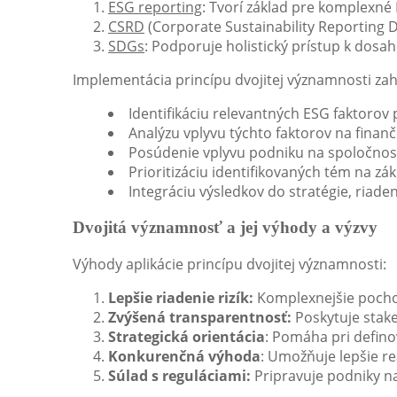
ESG reporting
: Tvorí základ pre komplexn
CSRD
(Corporate Sustainability Reporting 
SDGs
: Podporuje holistický prístup k dosa
Implementácia princípu dvojitej významnosti zah
Identifikáciu relevantných ESG faktorov
Analýzu vplyvu týchto faktorov na fina
Posúdenie vplyvu podniku na spoločnosť
Prioritizáciu identifikovaných tém na zá
Integráciu výsledkov do stratégie, riaden
Dvojitá významnosť a jej výhody a výzvy
Výhody aplikácie princípu dvojitej významnosti:
Lepšie riadenie rizík:
Komplexnejšie pochop
Zvýšená transparentnosť:
Poskytuje stak
Strategická orientácia
: Pomáha pri defino
Konkurenčná výhoda
: Umožňuje lepšie r
Súlad s reguláciami:
Pripravuje podniky na