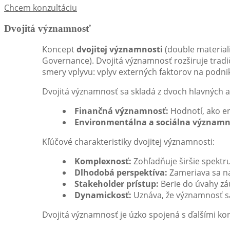
Chcem konzultáciu
Dvojitá významnosť
Koncept
dvojitej významnosti
(double material
Governance). Dvojitá významnosť rozširuje trad
smery vplyvu: vplyv externých faktorov na podnik
Dvojitá významnosť sa skladá z dvoch hlavných 
Finančná významnosť:
Hodnotí, ako en
Environmentálna a sociálna významn
Kľúčové charakteristiky dvojitej významnosti:
Komplexnosť:
Zohľadňuje širšie spektrum
Dlhodobá perspektíva:
Zameriava sa n
Stakeholder prístup:
Berie do úvahy zá
Dynamickosť:
Uznáva, že významnosť 
Dvojitá významnosť je úzko spojená s ďalšími k