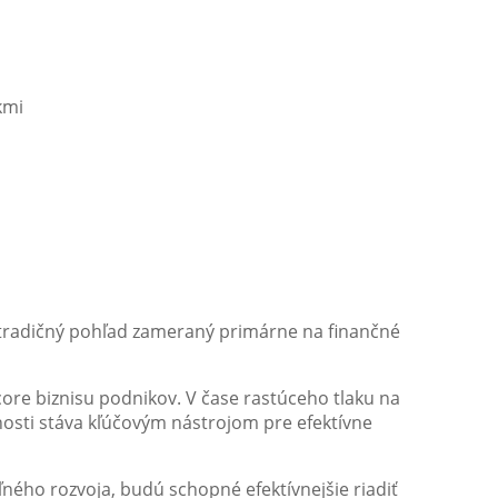
kmi
 tradičný pohľad zameraný primárne na finančné
core biznisu podnikov. V čase rastúceho tlaku na
nosti stáva kľúčovým nástrojom pre efektívne
ného rozvoja, budú schopné efektívnejšie riadiť