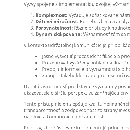
Výzvy spojené s implementáciou dvojitej význam
Komplexnosť:
Vyžaduje sofistikované nást
Dátová náročnosť:
Potreba zberu a analýz
Porovnateľnosť:
Rôzne prístupy k hodnot
Dynamická povaha:
Významnosť tém sa mô
V kontexte udržateľnej komunikácie je pri aplikáci
Jasne vysvetliť proces identifikácie a pr
Prezentovať vyvážený pohľad na finančn
Prepojiť informácie o významnosti s dlh
Zapojiť stakeholderov do procesu určo
Dvojitá významnosť predstavuje významný posun 
ukazovatele o širšiu perspektívu zahŕňajúcu env
Tento prístup nielen zlepšuje kvalitu nefinančné
transparentnosť a zodpovednosť zo strany invest
riadenie a komunikáciu udržateľnosti.
Podniky, ktoré úspešne implementujú princíp dvo