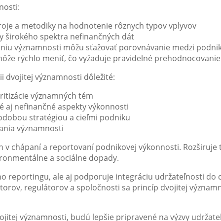
nosti:
roje a metodiky na hodnotenie rôznych typov vplyvov
y širokého spektra nefinančných dát
eniu významnosti môžu sťažovať porovnávanie medzi podni
že rýchlo meniť, čo vyžaduje pravidelné prehodnocovanie
i dvojitej významnosti dôležité:
ioritizácie významných tém
é aj nefinančné aspekty výkonnosti
odobou stratégiou a cieľmi podniku
vania významnosti
v chápaní a reportovaní podnikovej výkonnosti. Rozširuje
ironmentálne a sociálne dopady.
ho reportingu, ale aj podporuje integráciu udržateľnosti do 
orov, regulátorov a spoločnosti sa princíp dvojitej význam
jitej významnosti, budú lepšie pripravené na výzvy udržateľ