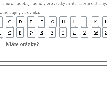
vytváranie dlhodobej hodnoty pre všetky zainteresované strany.
aľšie pojmy v slovníku.
B
C
D
E
F
G
H
I
J
K
L
N
O
P
Q
R
S
T
U
V
W
Máte otázky?