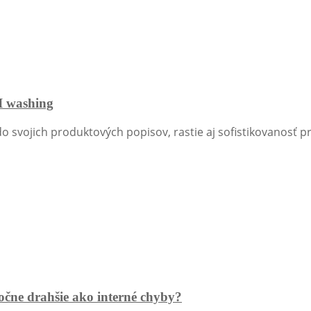
I washing
do svojich produktových popisov, rastie aj sofistikovanosť pra
očne drahšie ako interné chyby?