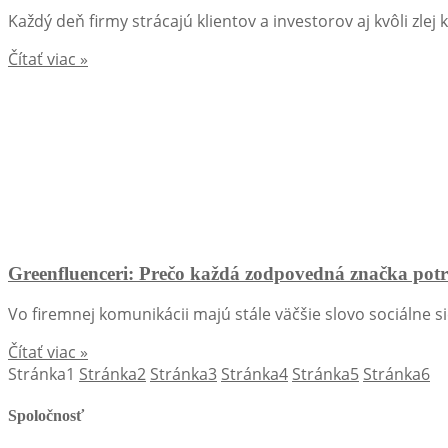
Každý deň firmy strácajú klientov a investorov aj kvôli zle
Čítať viac »
Greenfluenceri: Prečo každá zodpovedná značka po
Vo firemnej komunikácii majú stále väčšie slovo sociálne si
Čítať viac »
Stránka
1
Stránka
2
Stránka
3
Stránka
4
Stránka
5
Stránka
6
Spoločnosť