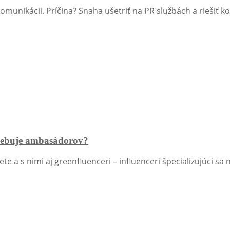
j komunikácii. Príčina? Snaha ušetriť na PR službách a rieši
trebuje ambasádorov?
ete a s nimi aj greenfluenceri – influenceri špecializujúci s