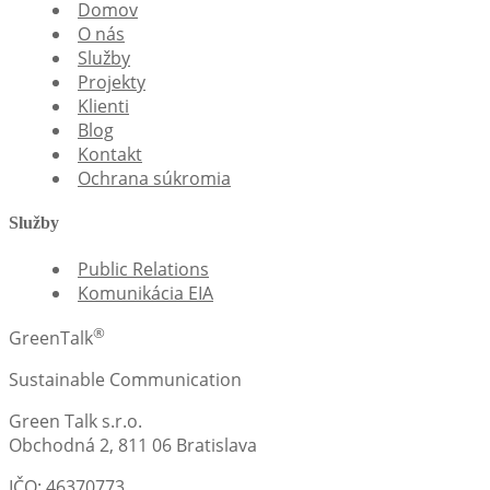
Domov
O nás
Služby
Projekty
Klienti
Blog
Kontakt
Ochrana súkromia
Služby
Public Relations
Komunikácia EIA
®
GreenTalk
Sustainable Communication
Green Talk s.r.o.
Obchodná 2, 811 06 Bratislava
IČO: 46370773