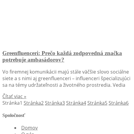
Greenfluenceri: Prečo každá zodpovedná značka
potrebuje ambasádorov?
Vo firemnej komunikácii majú stále väčšie slovo sociálne
siete a s nimi aj greenfluenceri – influenceri špecializujúci
sa na témy udržateľnosti a životného prostredia. Vedia
Čítať viac »
Stránka
1
Stránka
2
Stránka
3
Stránka
4
Stránka
5
Stránka
6
Spoločnosť
Domov