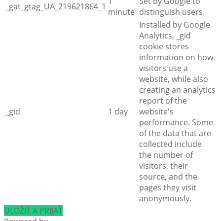
1
Set by Google to
_gat_gtag_UA_219621864_1
minute
distinguish users.
Installed by Google
Analytics, _gid
cookie stores
information on how
visitors use a
website, while also
creating an analytics
report of the
_gid
1 day
website's
performance. Some
of the data that are
collected include
the number of
visitors, their
source, and the
pages they visit
anonymously.
ULOŽIŤ A PRIJAŤ