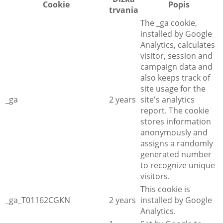
Cookie
Popis
trvania
The _ga cookie,
installed by Google
Analytics, calculates
visitor, session and
campaign data and
also keeps track of
site usage for the
_ga
2 years
site's analytics
report. The cookie
stores information
anonymously and
assigns a randomly
generated number
to recognize unique
visitors.
This cookie is
_ga_T01162CGKN
2 years
installed by Google
Analytics.