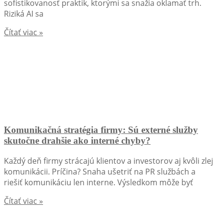
sofistikovanosť praktik, ktorými sa snažia oklamať trh.
Riziká AI sa
Čítať viac »
Komunikačná stratégia firmy: Sú externé služby
skutočne drahšie ako interné chyby?
Každý deň firmy strácajú klientov a investorov aj kvôli zlej
komunikácii. Príčina? Snaha ušetriť na PR službách a
riešiť komunikáciu len interne. Výsledkom môže byť
Čítať viac »