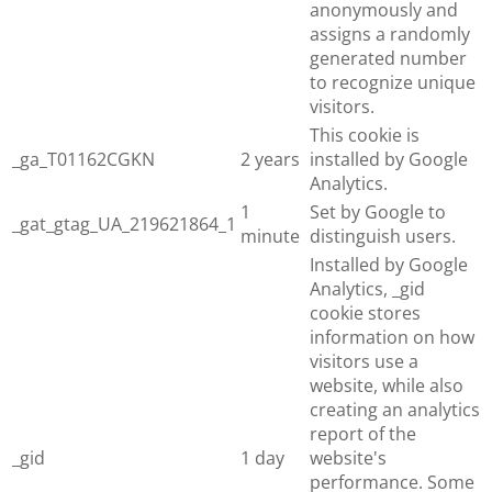
anonymously and
assigns a randomly
generated number
to recognize unique
visitors.
This cookie is
_ga_T01162CGKN
2 years
installed by Google
Analytics.
1
Set by Google to
_gat_gtag_UA_219621864_1
minute
distinguish users.
Installed by Google
Analytics, _gid
cookie stores
information on how
visitors use a
website, while also
creating an analytics
report of the
_gid
1 day
website's
performance. Some